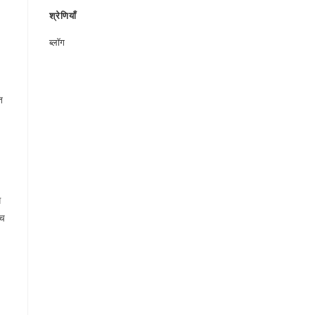
श्रेणियाँ
ब्लॉग
त
ग
ीच